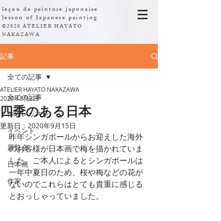
leçon de peinture japonaise
​lesson of Japanese painting
©2020 ATELIER HAYATO
NAKAZAWA
記事
全ての記事
ATELIER HAYATO NAKAZAWA
全ての記事
2020年8月2日
四季のある日本
体験レッスン
更新日：
2020年9月15日
イベント
昨年シンガポールからお迎えした海外
展覧会
のお客様が日本画で梅を描かれていま
した。ご本人によるとシンガポールは
日本画
一年中夏日のため、桜や梅などの花が
作家
ないのでこれらはとても貴重に感じる
とおっしゃっていました。