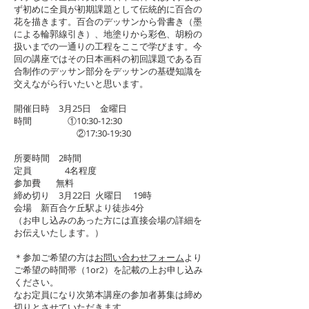
ず初めに全員が初期課題として伝統的に百合の
花を描きます。百合のデッサンから骨書き（墨
による輪郭線引き）、地塗りから彩色、胡粉の
扱いまでの一通りの工程をここで学びます。今
回の講座ではその日本画科の初回課題である百
合制作のデッサン部分をデッサンの基礎知識を
交えながら行いたいと思います。
開催日時 3月25日 金曜日
時間 ①10:30-12:30
②17:30-19:30
所要時間 2時間
定員 4名程度
参加費 無料
締め切り 3月22日 火曜日 19時
会場 新百合ケ丘駅より徒歩4分
（お申し込みのあった方には直接会場の詳細を
お伝えいたします。）
＊参加ご希望の方は
お問い合わせフォーム
より
ご希望の時間帯（1or2）を記載の上お申し込み
ください。
なお定員になり次第本講座の参加者募集は締め
切りとさせていただきます。