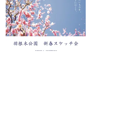
​新春イベント 羽根木公園スケッチ会を開催し
ます！
『HIKE & SKETCH』 と題して今後Le Pont