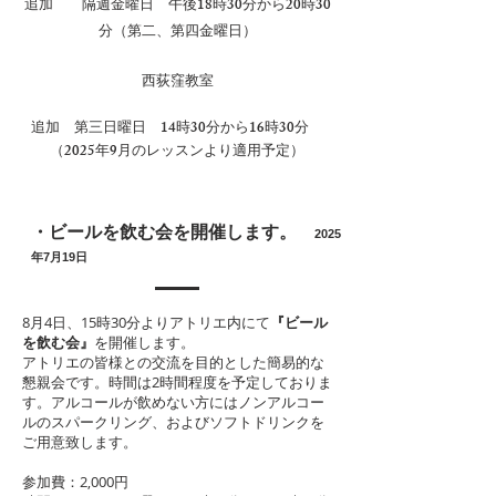
追加 隔週金曜日 午後18時30分から20時30
分（第二、第四金曜日）
西荻窪教室
追加 第三日曜日 14時30分から16時30分
（2025年9月のレッスンより適用予定）
・ビールを飲む会を開催します。
2025
年7月19日
8月4日、15時30分よりアトリエ内にて
『ビール
を飲む会』
を開催します。
アトリエの皆様との交流を目的とした簡易的な
懇親会です。時間は2時間程度を予定しておりま
す。アルコールが飲めない方にはノンアルコー
ルのスパークリング、およびソフトドリンクを
ご用意致します。
参加費：2,000円