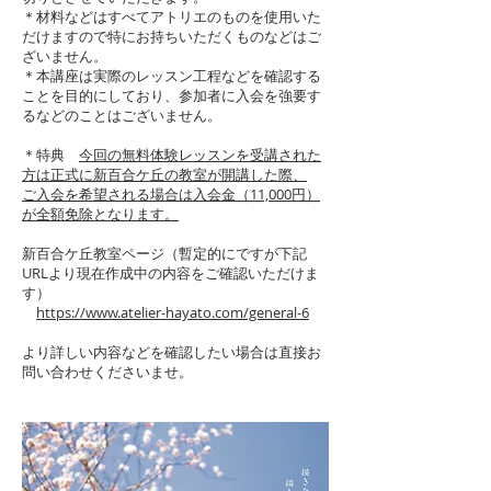
＊材料などはすべてアトリエのものを使用いた
だけますので特にお持ちいただくものなどはご
ざいません。
＊本講座は実際のレッスン工程などを確認する
ことを目的にしており、参加者に入会を強要す
るなどのことはございません。
＊特典
今回の無料体験レッスンを受講された
方は正式に新百合ケ丘の教室が開講した際、
ご入会を希望される場合は入会金（11,000円）
が全額免除となります。
新百合ケ丘教室ページ（暫定的にですが下記
URLより現在作成中の内容をご確認いただけま
す）
https://www.atelier-hayato.com/general-6
より詳しい内容などを確認したい場合は直接お
問い合わせくださいませ。