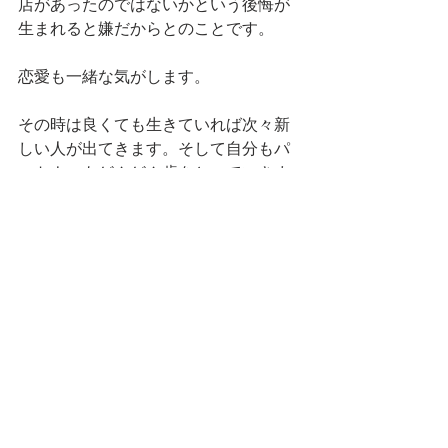
店があったのではないかという後悔が
生まれると嫌だからとのことです。
恋愛も一緒な気がします。
その時は良くても生きていれば次々新
しい人が出てきます。そして自分もパ
ートナーもどんどん歳をとっていきま
す。そりゃ誰だって相手は若い方がい
いでしょう。
テレビだって、パソコンだって、古くなった
ら新しいのに買い替えてるんだ！
奥さんだって、古くなったら新しいのに乗り
換えたっていいだろう！？
『いいわけねーだろ！！』