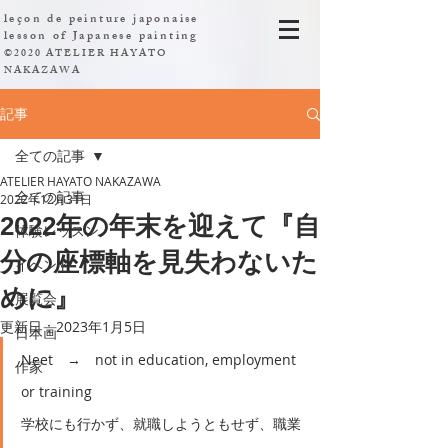
leçon de peinture japonaise
​lesson of Japanese painting
©2020 ATELIER HAYATO
NAKAZAWA
記事
全ての記事
ATELIER HAYATO NAKAZAWA
全ての記事
2022年12月31日
2022年の年末を迎えて『自
体験レッスン
分の座標軸を見失わないた
イベント
めに』
展覧会
更新日：
2023年1月5日
日本画
Neet　→　not in education, employment 
作家
or training
学校にも行かず、就職しようともせず、職業