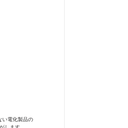
。
ない電化製品の
がします。