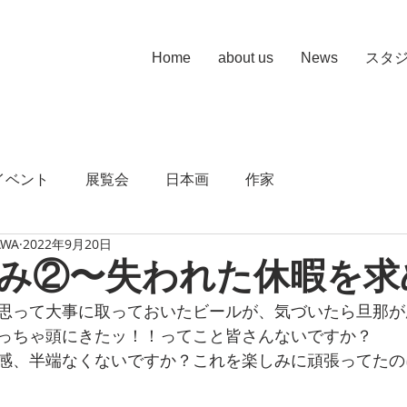
Home
about us
News
スタ
イベント
展覧会
日本画
作家
AWA
2022年9月20日
み②〜失われた休暇を求
思って大事に取っておいたビールが、気づいたら旦那が
っちゃ頭にきたッ！！ってこと皆さんないですか？
感、半端なくないですか？これを楽しみに頑張ってたの