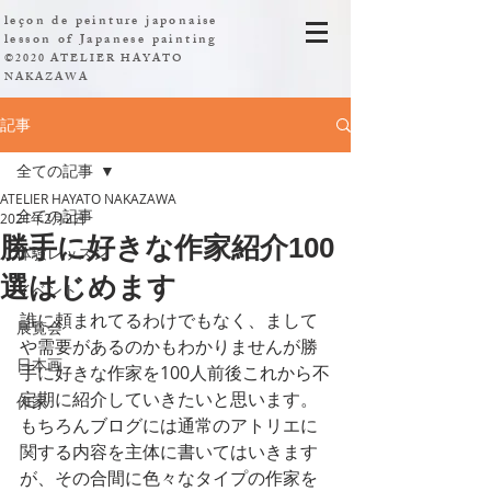
leçon de peinture japonaise
​lesson of Japanese painting
©2020 ATELIER HAYATO
NAKAZAWA
記事
全ての記事
ATELIER HAYATO NAKAZAWA
全ての記事
2021年2月2日
勝手に好きな作家紹介100
体験レッスン
選はじめます
イベント
誰に頼まれてるわけでもなく、まして
展覧会
や需要があるのかもわかりませんが勝
日本画
手に好きな作家を100人前後これから不
定期に紹介していきたいと思います。
作家
もちろんブログには通常のアトリエに
関する内容を主体に書いてはいきます
が、その合間に色々なタイプの作家を