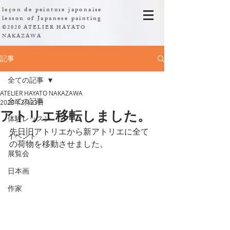
leçon de peinture japonaise
​lesson of Japanese painting
©2020 ATELIER HAYATO
NAKAZAWA
記事
全ての記事
ATELIER HAYATO NAKAZAWA
全ての記事
2023年2月23日
アトリエ移転しました。
体験レッスン
先日旧アトリエから新アトリエに全て
イベント
の荷物を移動させました。
展覧会
日本画
作家