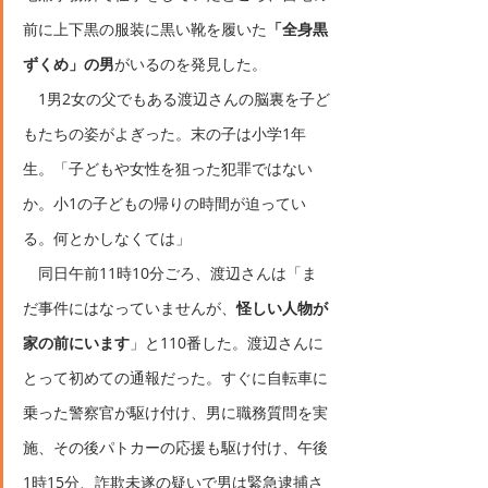
前に上下黒の服装に黒い靴を履いた
「全身黒
ずくめ」の男
がいるのを発見した。
　1男2女の父でもある渡辺さんの脳裏を子ど
もたちの姿がよぎった。末の子は小学1年
生。「子どもや女性を狙った犯罪ではない
か。小1の子どもの帰りの時間が迫ってい
る。何とかしなくては」
　同日午前11時10分ごろ、渡辺さんは「ま
だ事件にはなっていませんが、
怪しい人物が
家の前にいます
」と110番した。渡辺さんに
とって初めての通報だった。すぐに自転車に
乗った警察官が駆け付け、男に職務質問を実
施、その後パトカーの応援も駆け付け、午後
1時15分、詐欺未遂の疑いで男は緊急逮捕さ