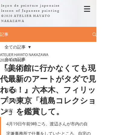
leçon de peinture japonaise
​lesson of Japanese painting
©2020 ATELIER HAYATO
NAKAZAWA
記事
全ての記事
ATELIER HAYATO NAKAZAWA
全ての記事
2023年6月9日
『美術館に行かなくても現
体験レッスン
代最新のアートがタダで見
イベント
れる！』六本木、フィリッ
展覧会
プス東京「植島コレクショ
日本画
ン」を鑑賞して。
作家
4月19日午前9時ごろ、渡辺さんが市内の自
宅兼事務所で仕事をしていたところ、自宅の