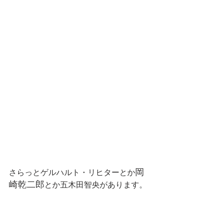
岡
さらっとゲルハルト・リヒターとか
崎乾二郎
とか五木田智央があります。